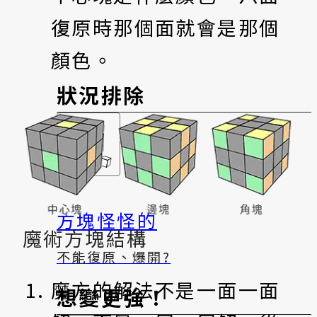
復原時那個面就會是那個
顏色。
狀況排除
方塊怪怪的
魔術方塊結構
不能復原、爆開?
魔方的解法不是一面一面
想變更強！