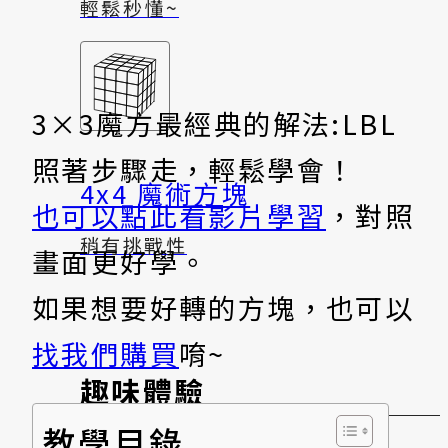
輕鬆秒懂~
3×3魔方最經典的解法:LBL
照著步驟走，輕鬆學會！
4x4 魔術方塊
也可以點此看影片學習
，對照
稍有挑戰性
畫面更好學。
如果想要好轉的方塊，也可以
找我們購買
唷~
趣味體驗
教學目錄