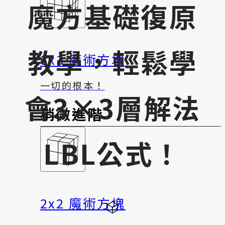
魔方基礎復原
教學，輕鬆學
3x3 魔術方塊
一切的根本！
會3×3層解法
稍微進階
LBL公式！
2x2 魔術方塊