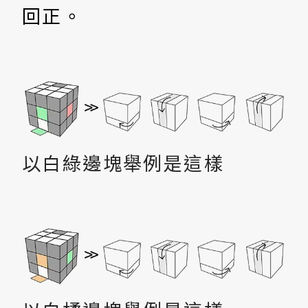
回正。
以白綠邊塊舉例是這樣