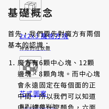
基礎概念
首先，我們要先對魔方有兩個
2x2x3 魔術方塊
基本的認識：
神奇的柱狀體
魔方有6顆中心塊、12顆
邊塊、8顆角塊。而中心塊
會永遠固定在每個面的正
花式圖案
中間，所以我們可以知道
中心塊是什麼顏色，六面
復原以外的玩法