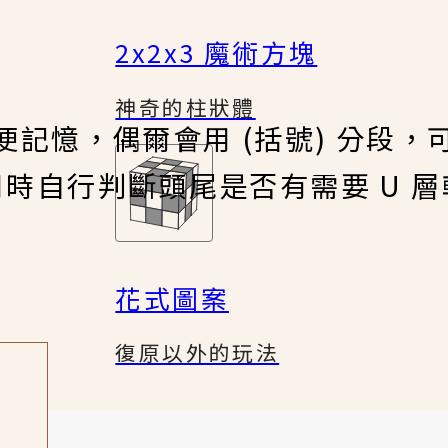
2x2x3 魔術方塊
神奇的柱狀體
便記憶，偶爾會用 (括號) 分段，
用時自行判斷頭尾是否有需要 U 層
花式圖案
復原以外的玩法