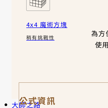
4x4 魔術方塊
為方
稍有挑戰性
使
公式資訊
大師之路