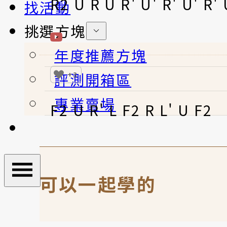
R2 U R U R' U' R' U' R' 
找活動
挑選方塊
年度推薦方塊
評測開箱區
+3
專業賣場
F2 U R' L F2 R L' U F2
可以一起學的