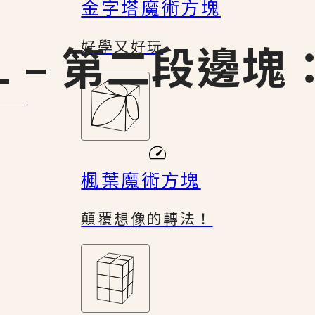
金字塔魔術方塊
L – 第二段邊塊
好學又好玩
楓葉魔術方塊
顛覆想像的轉法！