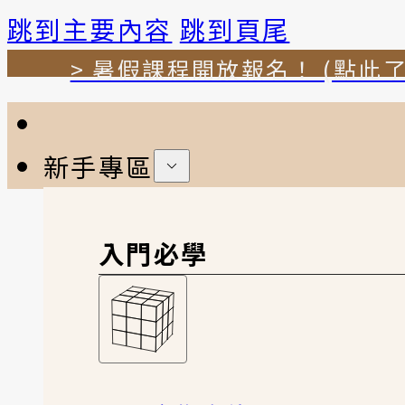
跳到主要內容
跳到頁尾
> 暑假課程開放報名！ (點此了
新手專區
入門必學