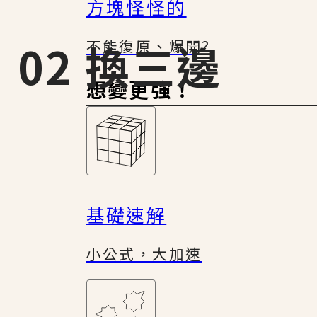
方塊怪怪的
：02 換三邊
不能復原、爆開?
想變更強！
基礎速解
小公式，大加速