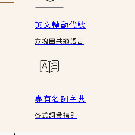
英文轉動代號
方塊圈共通語言
專有名詞字典
各式詞彙指引