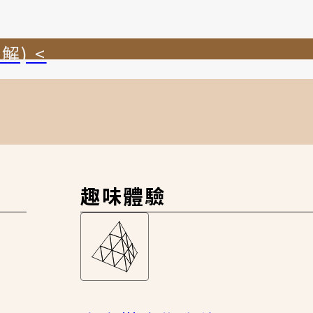
解) <
趣味體驗