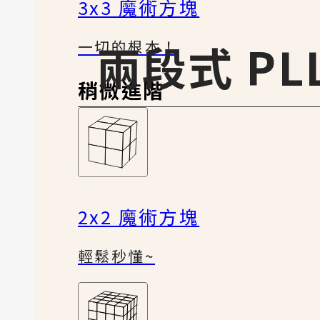
3x3 魔術方塊
兩段式 PL
一切的根本！
稍微進階
2x2 魔術方塊
輕鬆秒懂~