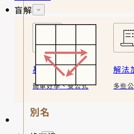
盲解
基礎解法
解法
簡單好學、雙公式
多些
別名