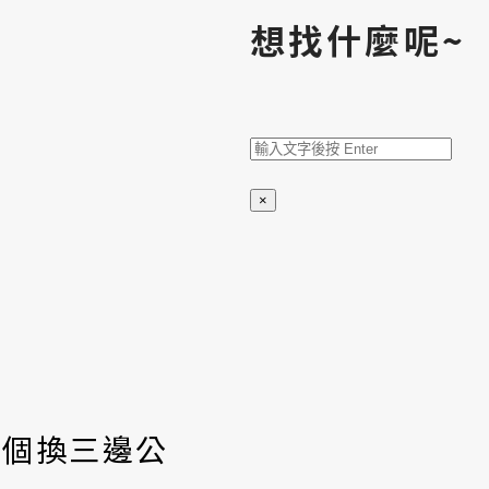
想找什麼呢~
搜
尋
×
哪個換三邊公