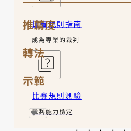
推薦度
比賽規則指南
成為專業的裁判
轉法
示範
比賽規則測驗
裁判能力檢定
+7