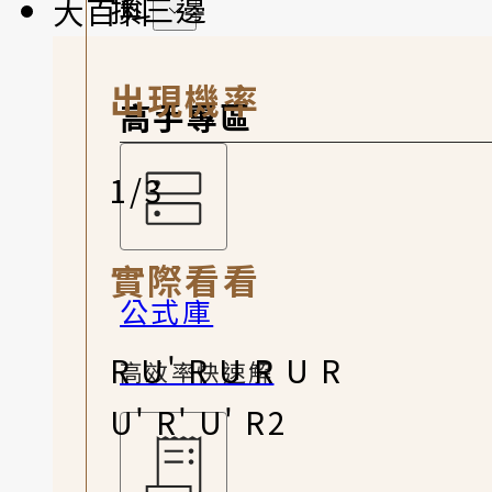
換三邊
大百科
出現機率
高手專區
1/3
實際看看
公式庫
R U' R U R U R
高效率快速解
U' R' U' R2