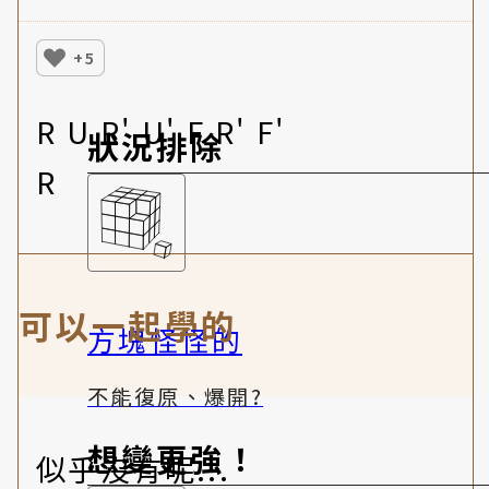
+5
R U R' U' F R' F'
狀況排除
R
可以一起學的
方塊怪怪的
不能復原、爆開?
想變更強！
似乎沒有呢...