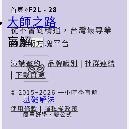
»
F2L - 28
首頁
大師之路
從不會到精通，台灣最專業
盲解
的魔術方塊平台
演講邀約
|
品牌識別
|
社群連結
|
下載資源
© 2015~2026 一小時學盲解
基礎解法
使用條款
|
隱私權政策
簡單好學、雙公式