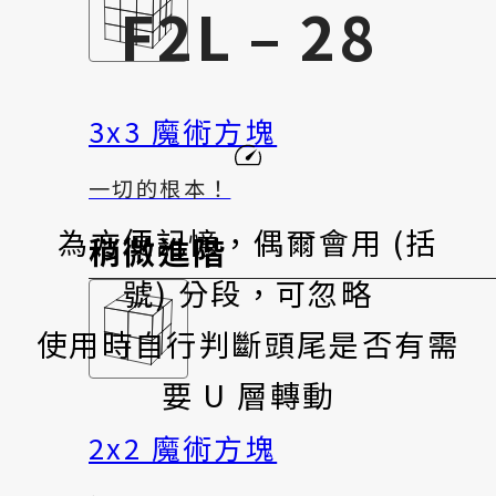
F2L – 28
3x3 魔術方塊
一切的根本！
為方便記憶，偶爾會用 (括
稍微進階
號) 分段，可忽略
使用時自行判斷頭尾是否有需
要 U 層轉動
2x2 魔術方塊