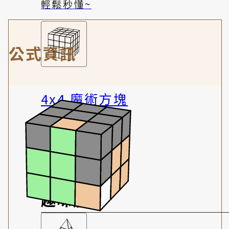
輕鬆秒懂~
公式資訊
4x4 魔術方塊
稍有挑戰性
趣味體驗