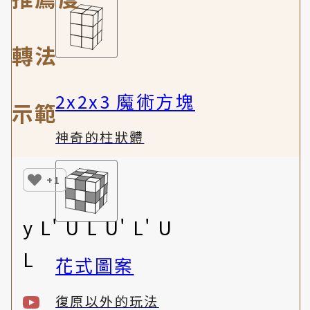
轉法
2x2x3 魔術方塊
示範
神奇的柱狀體
+1
y L' U L U' L' U
L
花式圖案
復原以外的玩法