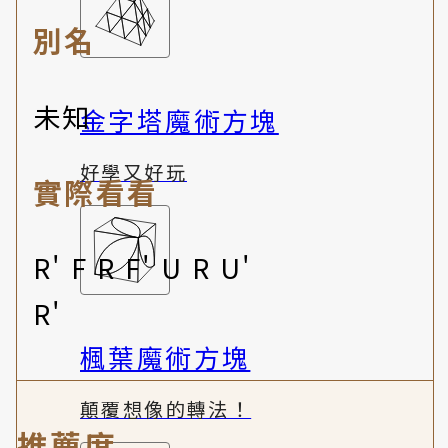
別名
未知
金字塔魔術方塊
好學又好玩
實際看看
R' F R F' U R U'
R'
楓葉魔術方塊
顛覆想像的轉法！
推薦度