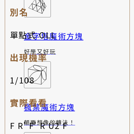
別名
單點式 OLL
金字塔魔術方塊
好學又好玩
出現機率
1/108
實際看看
楓葉魔術方塊
顛覆想像的轉法！
F R' F' R U2 F