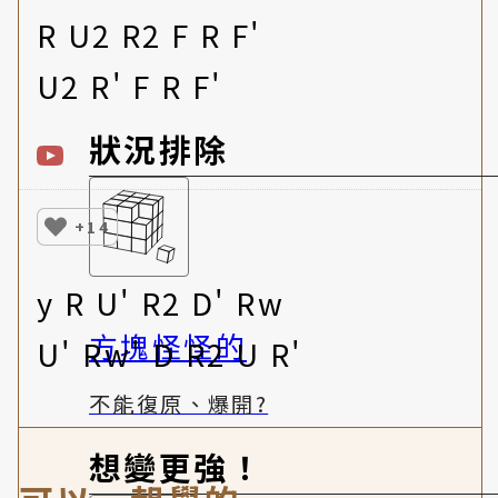
R U2 R2 F R F'
U2 R' F R F'
狀況排除
+14
y R U' R2 D' Rw
方塊怪怪的
U' Rw' D R2 U R'
不能復原、爆開?
想變更強！