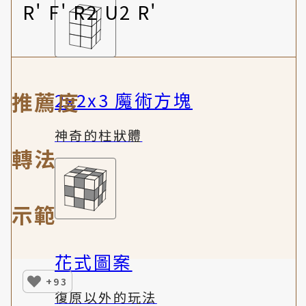
R' F' R2 U2 R'
推薦度
2x2x3 魔術方塊
神奇的柱狀體
轉法
示範
花式圖案
+93
復原以外的玩法