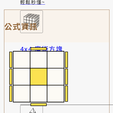
輕鬆秒懂~
公式資訊
4x4 魔術方塊
稍有挑戰性
趣味體驗