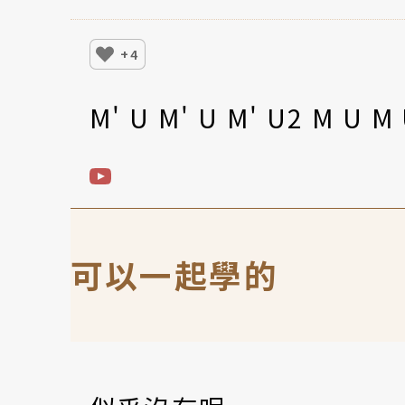
+4
M' U M' U M' U2 M U M
可以一起學的