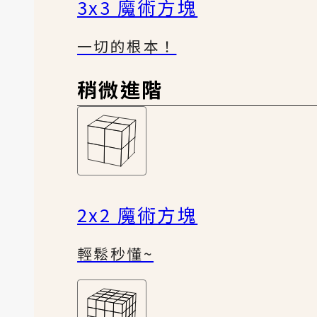
3x3 魔術方塊
一切的根本！
稍微進階
2x2 魔術方塊
輕鬆秒懂~