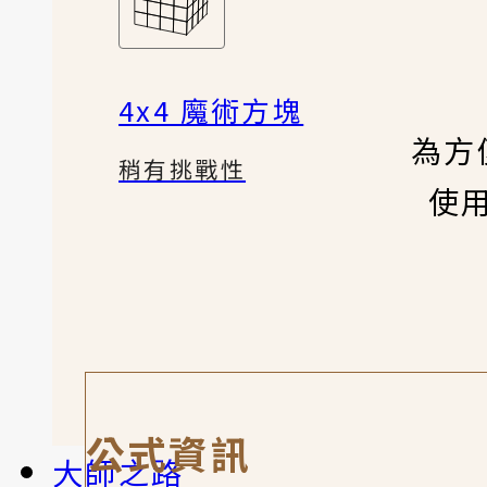
4x4 魔術方塊
為方
稍有挑戰性
使
公式資訊
大師之路