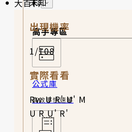
未知
大百科
出現機率
高手專區
1/108
實際看看
公式庫
Rw U R' U' M
高效率快速解
U R U' R'