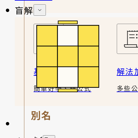
盲解
基礎解法
解法
簡單好學、雙公式
多些
別名