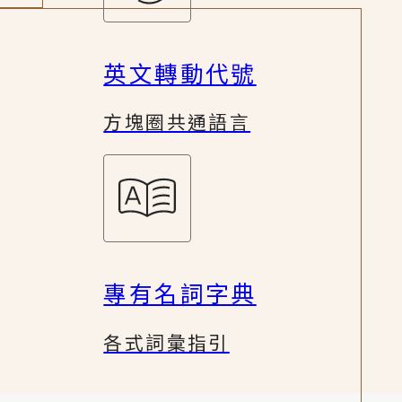
英文轉動代號
方塊圈共通語言
專有名詞字典
各式詞彙指引