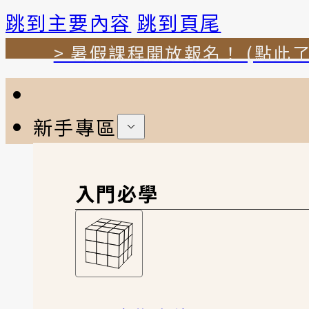
跳到主要內容
跳到頁尾
> 暑假課程開放報名！ (點此了
新手專區
入門必學