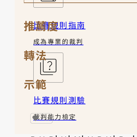
推薦度
比賽規則指南
成為專業的裁判
轉法
示範
比賽規則測驗
裁判能力檢定
+21