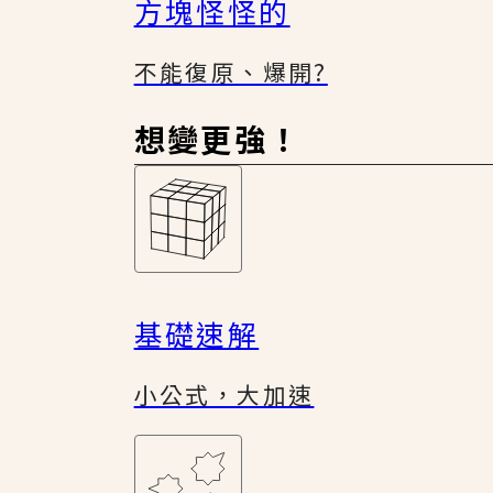
方塊怪怪的
不能復原、爆開?
想變更強！
基礎速解
小公式，大加速