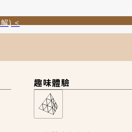
解) <
趣味體驗