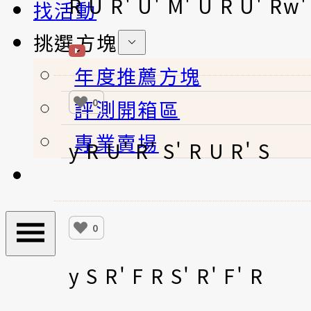
R U R' U' M' U R U' Rw'
找活動
挑選方塊
年度推薦方塊
評測開箱區
0
專業賣場
y R U' R' S' R U R' S
0
y S R' F R S' R' F' R