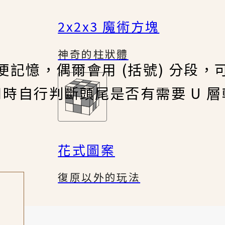
2x2x3 魔術方塊
神奇的柱狀體
便記憶，偶爾會用 (括號) 分段，
用時自行判斷頭尾是否有需要 U 層
花式圖案
復原以外的玩法