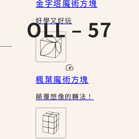
金字塔魔術方塊
OLL – 57
好學又好玩
楓葉魔術方塊
顛覆想像的轉法！