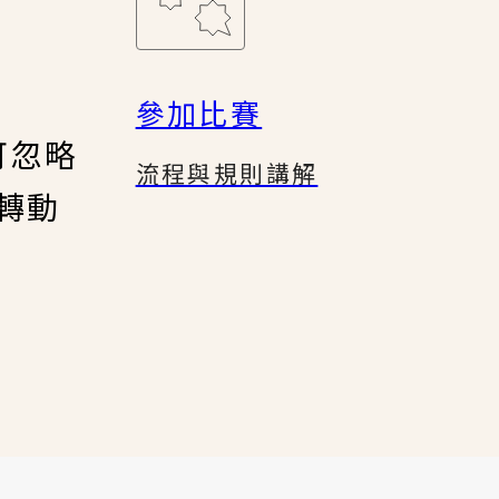
參加比賽
可忽略
流程與規則講解
轉動