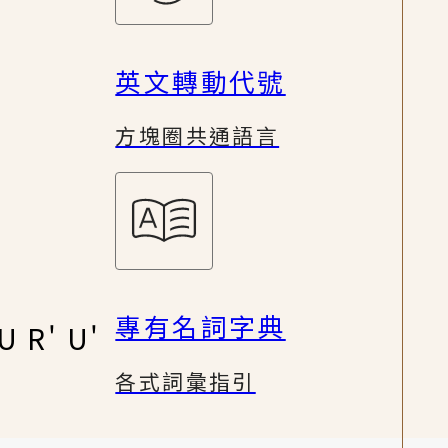
英文轉動代號
方塊圈共通語言
專有名詞字典
 U R' U'
各式詞彙指引