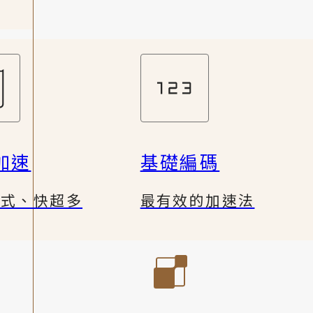
加速
基礎編碼
公式、快超多
最有效的加速法