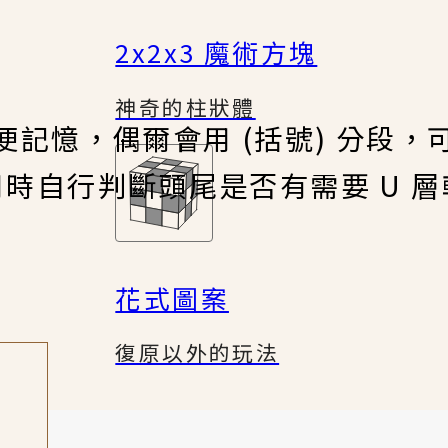
2x2x3 魔術方塊
神奇的柱狀體
便記憶，偶爾會用 (括號) 分段，
用時自行判斷頭尾是否有需要 U 層
花式圖案
復原以外的玩法