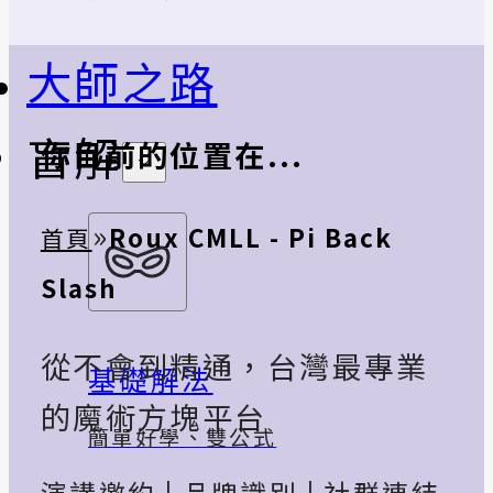
大師之路
盲解
你目前的位置在...
»
Roux CMLL - Pi Back
首頁
Slash
從不會到精通，台灣最專業
基礎解法
的魔術方塊平台
簡單好學、雙公式
演講邀約
|
品牌識別
|
社群連結