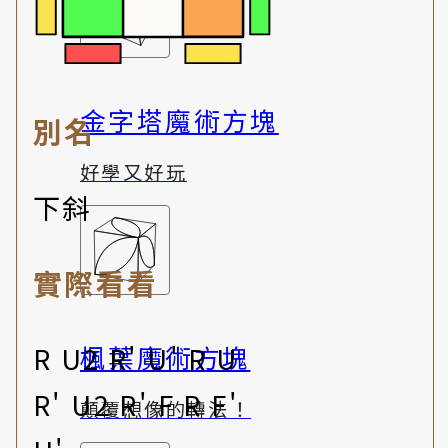
金字塔魔術方塊
別名
好學又好玩
下斜
實際看看
楓葉魔術方塊
R U2 R' U' R U
R' U2 R' F R F'
顛覆想像的轉法！