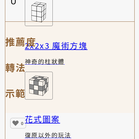
U'
推薦度
2x2x3 魔術方塊
神奇的柱狀體
轉法
示範
花式圖案
0
復原以外的玩法