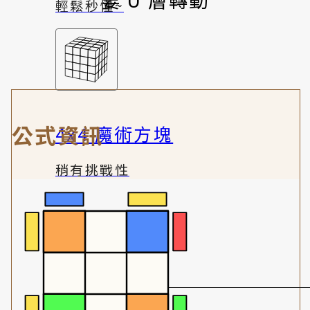
輕鬆秒懂~
公式資訊
4x4 魔術方塊
稍有挑戰性
趣味體驗