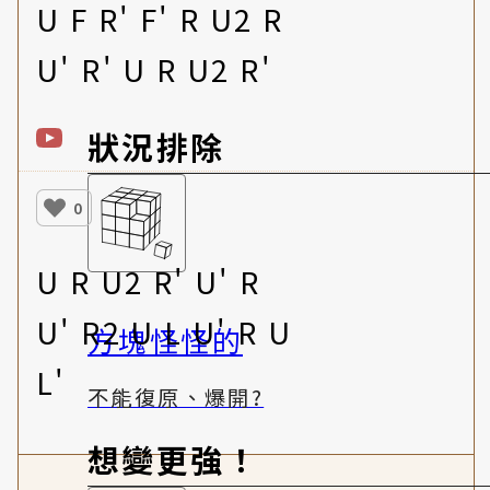
U F R' F' R U2 R
U' R' U R U2 R'
狀況排除
0
U R U2 R' U' R
U' R2 U L U' R U
方塊怪怪的
L'
不能復原、爆開?
想變更強！