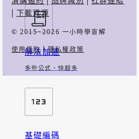
|
下載資源
© 2015~2026 一小時學盲解
使用條款
|
隱私權政策
解法加速
多些公式、快超多
基礎編碼