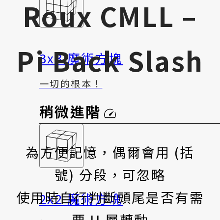
Roux CMLL –
Pi Back Slash
3x3 魔術方塊
一切的根本！
稍微進階
為方便記憶，偶爾會用 (括
號) 分段，可忽略
使用時自行判斷頭尾是否有需
2x2 魔術方塊
要 U 層轉動