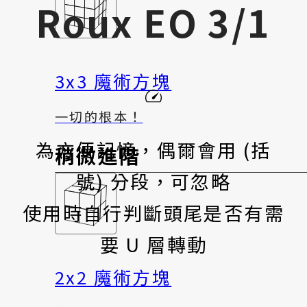
Roux EO 3/1
3x3 魔術方塊
一切的根本！
為方便記憶，偶爾會用 (括
稍微進階
號) 分段，可忽略
使用時自行判斷頭尾是否有需
要 U 層轉動
2x2 魔術方塊