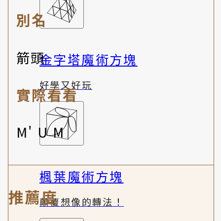
別名
箭頭
金字塔魔術方塊
好學又好玩
實際看看
M' U M
楓葉魔術方塊
推薦度
顛覆想像的轉法！