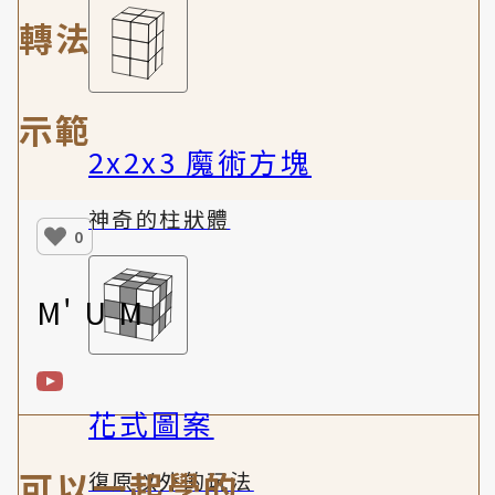
轉法
示範
2x2x3 魔術方塊
神奇的柱狀體
0
M' U M
花式圖案
可以一起學的
復原以外的玩法