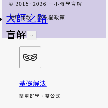
© 2015~2026 一小時學盲解
大師之路
使用條款
|
隱私權政策
盲解
基礎解法
簡單好學、雙公式