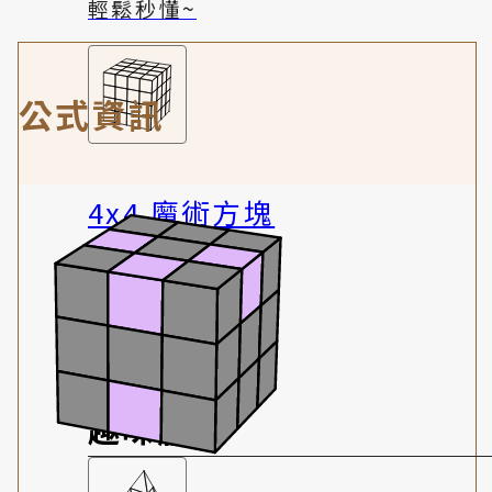
輕鬆秒懂~
公式資訊
4x4 魔術方塊
稍有挑戰性
趣味體驗