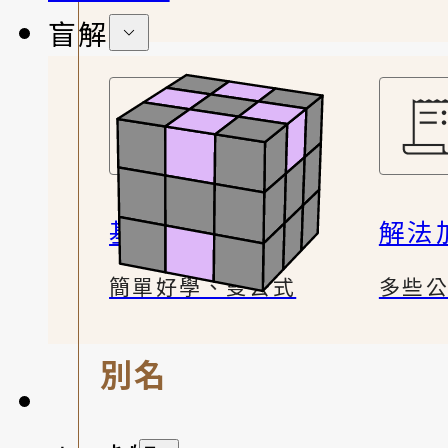
盲解
基礎解法
解法
簡單好學、雙公式
多些
別名