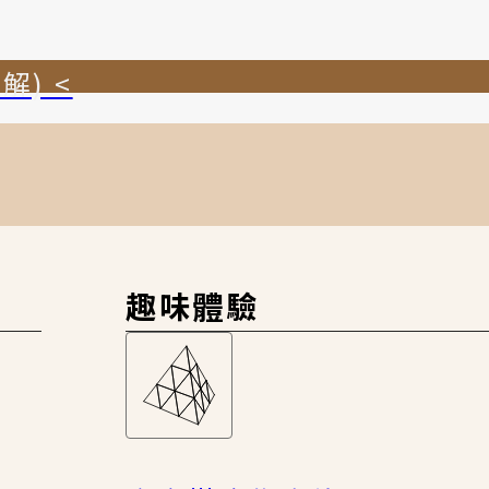
解) <
趣味體驗