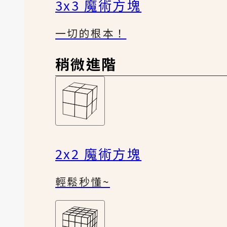
3x3 魔術方塊
一切的根本！
稍微進階
2x2 魔術方塊
輕鬆秒懂~