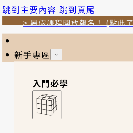
跳到主要內容
跳到頁尾
> 暑假課程開放報名！ (點此了
新手專區
入門必學