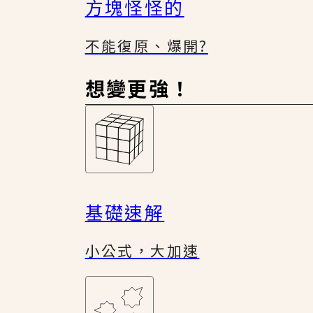
方塊怪怪的
不能復原、爆開?
想變更強！
基礎速解
小公式，大加速