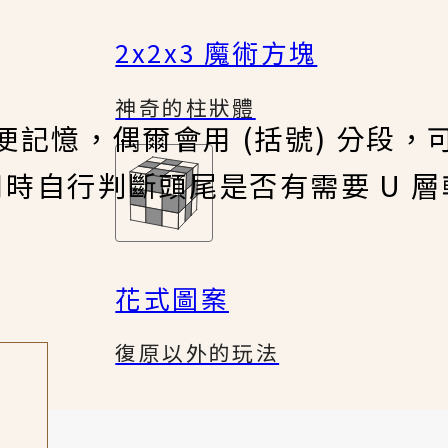
2x2x3 魔術方塊
神奇的柱狀體
便記憶，偶爾會用 (括號) 分段，
用時自行判斷頭尾是否有需要 U 層
花式圖案
復原以外的玩法