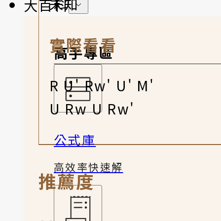
未知
大百科
實際看看
高手專區
R U' Rw' U' M'
U Rw U Rw'
公式庫
高效率快速解
推薦度