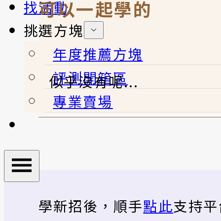
可以一起學的
找活動
挑選方塊
年度推薦方塊
評測開箱區
似乎沒有呢...
專業賣場
學新招後，順手
點此
支持平