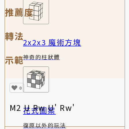
推薦度
轉法
2x2x3 魔術方塊
神奇的柱狀體
示範
0
M2 U Rw U' Rw'
花式圖案
復原以外的玩法