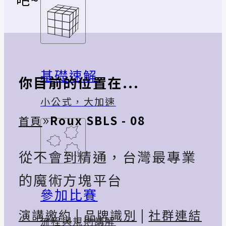
基礎速解
你目前的位置在...
小公式，大加速
»
Roux SBLS - 08
首頁
從不會到精通，台灣最專業
的魔術方塊平台
參加比賽
演講邀約
|
品牌識別
|
社群連結
流程與規則講解