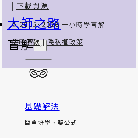
|
下載資源
大師之路
© 2015~2026 一小時學盲解
盲解
使用條款
|
隱私權政策
基礎解法
簡單好學、雙公式