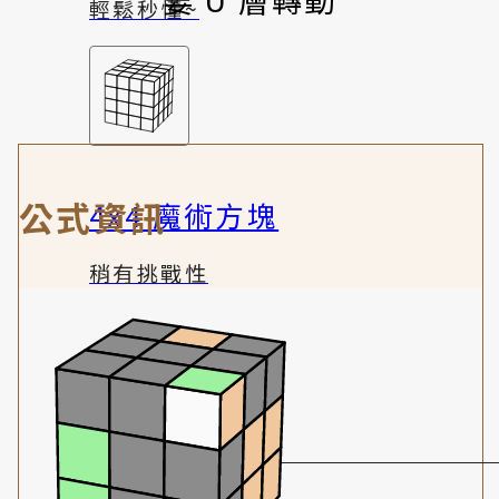
輕鬆秒懂~
公式資訊
4x4 魔術方塊
稍有挑戰性
趣味體驗