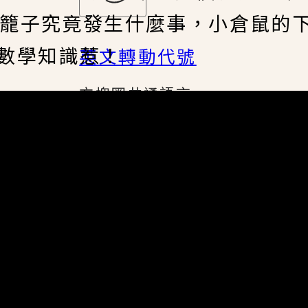
福的籠子究竟發生什麼事，小倉鼠的
數學知識惹！
英文轉動代號
方塊圈共通語言
專有名詞字典
各式詞彙指引