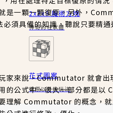
' B'，用在處理特定目標復原的情
是一顆一顆復原。另外，Commut
2x2x3 魔術方塊
玩法必須具備的知識，聽說只要精
神奇的柱狀體
花式圖案
家來說，Commutator 就會
的公式中，很大一部分都是以 Com
復原以外的玩法
解 Commutator 的概念，