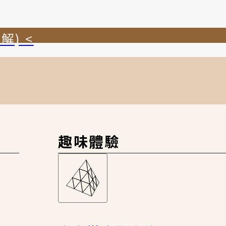
解) <
趣味體驗