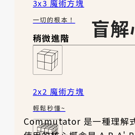
3x3 魔術方塊
盲解心
一切的根本！
稍微進階
2x2 魔術方塊
輕鬆秒懂~
Commutator 是一