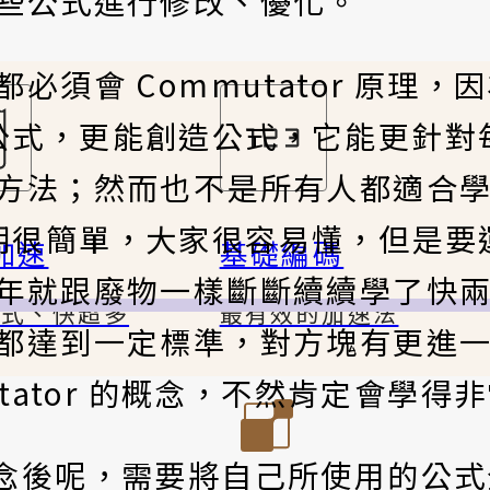
些公式進行修改、優化。
須會 Commutator 原理，
能優化公式，更能創造公式，它能更針
方法；然而也不是所有人都適合
念要說明很簡單，大家很容易懂，但是
加速
基礎編碼
年就跟廢物一樣斷斷續續學了快
公式、快超多
最有效的加速法
都達到一定標準，對方塊有更進
tator 的概念，不然肯定會學得
 的概念後呢，需要將自己所使用的公