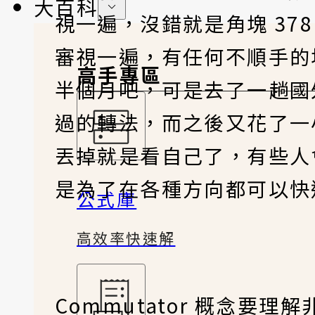
大百科
視一遍，沒錯就是角塊 378 
審視一遍，有任何不順手的
高手專區
半個月吧，可是去了一趟國
過的轉法，而之後又花了一
丟掉就是看自己了，有些人
是為了在各種方向都可以快
公式庫
高效率快速解
Commutator 概念