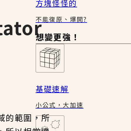
方塊怪怪的
ator
不能復原、爆開?
想變更強！
基礎速解
小公式，大加速
領域的範圍，所