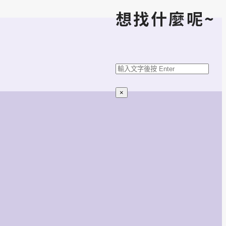
想找什麼呢~
搜
尋
×