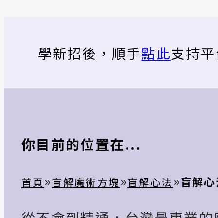
學新招後，順手
點此
支持平
你目前的位置在...
»
»
»
盲解心法
首頁
盲解魔術方塊
盲解心法
從不會到精通，台灣最專業的