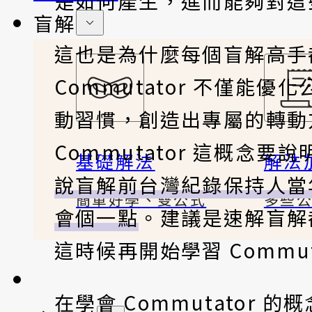
是如何產生，進而能夠對這
盲解
這也是為什麼每個盲解高手都必
Commutator 不僅
動習慣，創造出專屬的轉動
Commutator 這概
基礎解法
解法
說盲解前台灣紀錄保持人當
簡單好學、雙公式
多些
會個一點
。建議是速解盲解
這時候再開始學習 Commu
在學會 Commutator