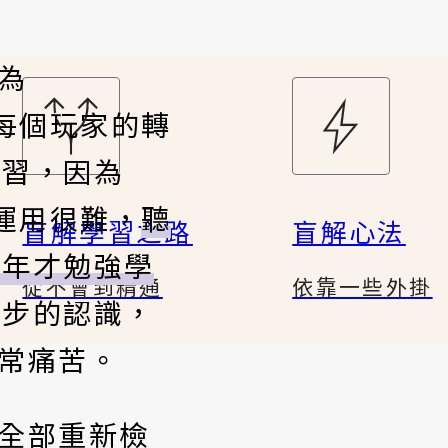
因為
對每個玩家的轉
學習，因為
要運用很難，
聽
盲解學習之路
盲解心法
兩年才勉強學
從不會到精通
依靠一些外掛
一步的認識，
非常痛苦。
式全部重新檢