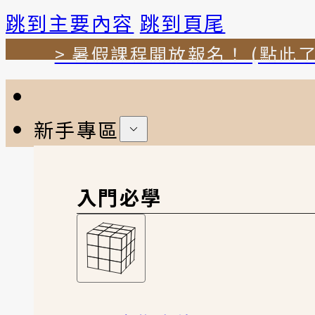
跳到主要內容
跳到頁尾
> 暑假課程開放報名！ (點此了
新手專區
入門必學