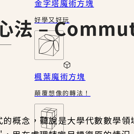
金字塔魔術方塊
法 – Commut
好學又好玩
楓葉魔術方塊
顛覆想像的轉法！
種理解式的概念，聽說是大學代數數學