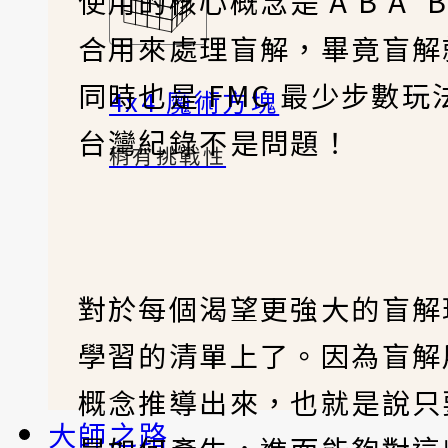
使用的核心概念是 A B A
合用來處理盲解，畢竟盲解就
同時也是 FMC 最少步數
4x4 魔術方塊
台灣紀錄不是問題！
稍有挑戰性
對於每個渴望更強大的盲解玩
學習的清單上了。因為盲解用
概念推導出來，也就是說只要理
大師之路