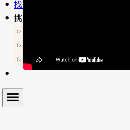
找活動
挑選方塊
年度推薦方塊
評測開箱區
專業賣場