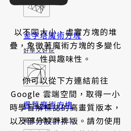
以不同大小、虛實方塊的堆
金字塔魔術方塊
疊，象徵著魔術方塊的多變化
好學又好玩
性與趣味性。
你可以從下方連結前往
Google 雲端空間，取得一小
楓葉魔術方塊
時學盲解標誌的高畫質版本，
以及部分設計排版。請勿使用
顛覆想像的轉法！