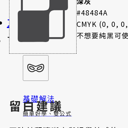
深灰
#48484A
大師之路
CMYK (0, 0, 0,
不想要純黑可
盲解
基礎解法
留白建議
簡單好學、雙公式