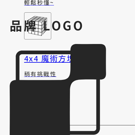
輕鬆秒懂~
品牌 LOGO
4x4 魔術方塊
稍有挑戰性
趣味體驗