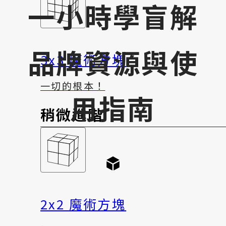
一小時學盲解
品牌資源與使
3x3 魔術方塊
一切的根本！
用指南
稍微進階
2x2 魔術方塊