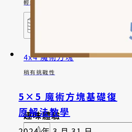
輕鬆秒懂~
4x4 魔術方塊
稍有挑戰性
5×5 魔術方塊基礎復
原解法教學
趣味體驗
2024 年 3 月 31 日