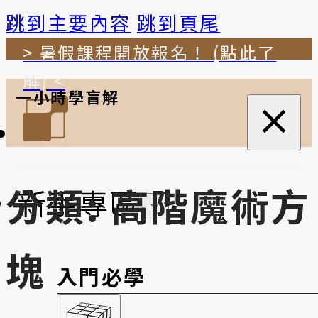
跳到主要內容
跳到頁尾
> 暑假課程開放報名！ (點此了
解) <
一小時學盲解
分類:
高階魔術方
新手專區
塊
入門必學