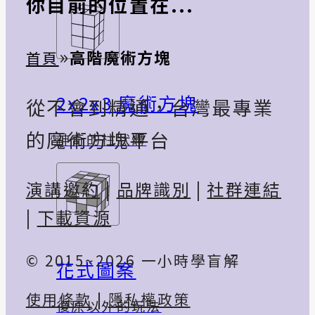
你目前的位置在...
»
高階魔術方塊
首頁
2x2x3 魔術方塊
從不會到精通，台灣最專業
的魔術方塊平台
神奇的柱狀體
演講邀約
|
品牌識別
|
社群連結
|
下載資源
© 2015~2026 一小時學盲解
花式圖案
使用條款
|
隱私權政策
復原以外的玩法