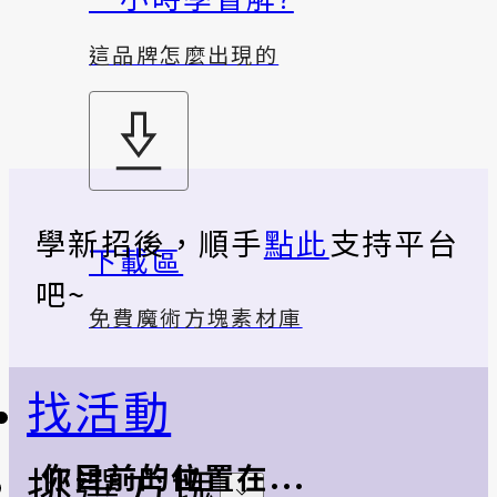
這品牌怎麼出現的
學新招後，順手
點此
支持平台
下載區
吧~
免費魔術方塊素材庫
找活動
挑選方塊
你目前的位置在...