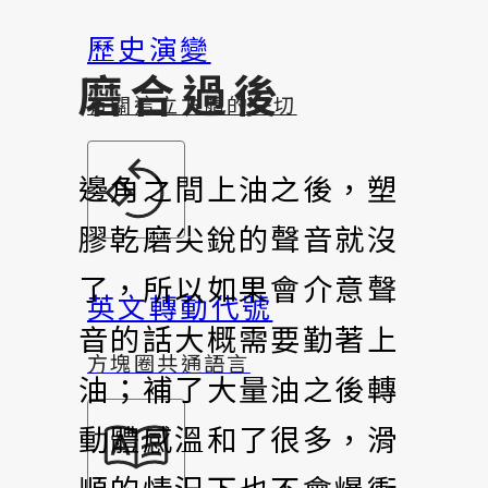
歷史演變
磨合過後
有關這立方體的一切
邊角之間上油之後，塑
膠乾磨尖銳的聲音就沒
了，所以如果會介意聲
英文轉動代號
音的話大概需要勤著上
方塊圈共通語言
油；補了大量油之後轉
動體感溫和了很多，滑