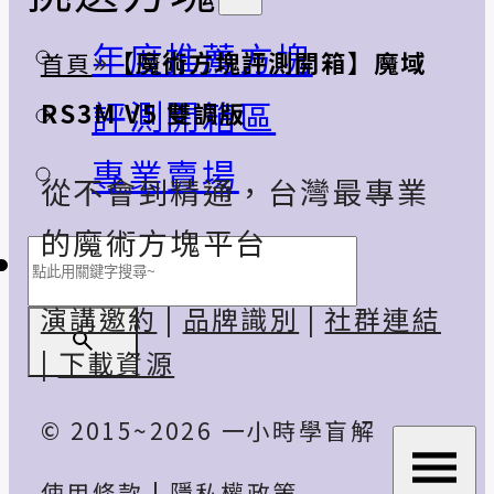
年度推薦方塊
»
【魔術方塊評測開箱】魔域
首頁
評測開箱區
RS3M V5 雙調版
專業賣場
從不會到精通，台灣最專業
的魔術方塊平台
搜
尋
演講邀約
|
品牌識別
|
社群連結
|
下載資源
© 2015~2026 一小時學盲解
使用條款
|
隱私權政策