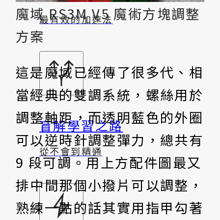
魔域 RS3M V5 魔術方塊調整
最有效的加速法
方案
這是魔域已經傳了很多代、相
當經典的雙調系統，螺絲用於
調整軸距，而透明藍色的外圈
盲解學習之路
可以逆時針調整彈力，總共有
從不會到精通
9 段可調。用上方配件圖最又
排中間那個小撥片可以調整，
熟練一點的話其實用指甲勾著