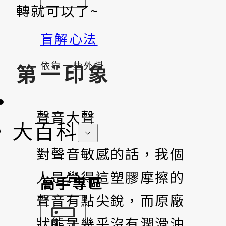
轉就可以了~
盲解心法
第一印象
依靠一些外掛
聲音大聲
大百科
對聲音敏感的話，我個
人是覺得這塑膠摩擦的
高手專區
聲音有點尖銳，而原廠
狀態是幾乎沒有潤滑油