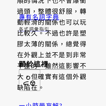
順的情況下也不會爆衝
過頭，整體很舒服，轉
專有名詞字典
動輕滑的關係也可以玩
各式詞彙指引
比較久。不過也許是塑
膠太薄的關係，總覺得
在外觀上並不是到非常
關於這裡
平整的，雖然這影響不
大，但確實有這個外觀
缺陷在。
一小時學盲解?