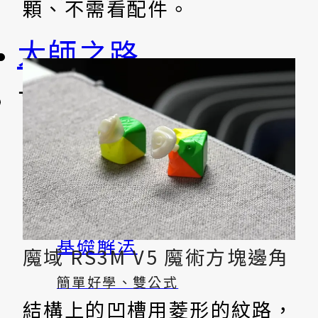
顆、不需看配件。
大師之路
盲解
基礎解法
魔域 RS3M V5 魔術方塊邊角
簡單好學、雙公式
結構上的凹槽用菱形的紋路，