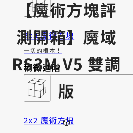
【魔術方塊評
測開箱】魔域
3x3 魔術方塊
一切的根本！
RS3M V5 雙調
稍微進階
版
2x2 魔術方塊