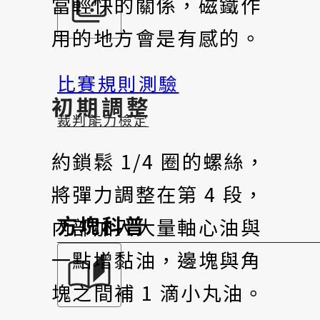
當輕快的關係，磁鐵作
用的地方會是有感的。
比賽規則測驗
初期調整
裁判能力檢定
約鎖鬆 1/4 圈的螺絲，
將彈力調整在第 4 段，
方塊科普
內部加入大量軸心油與
一點增黏油，邊塊與角
塊之間補 1 滴小丸油。