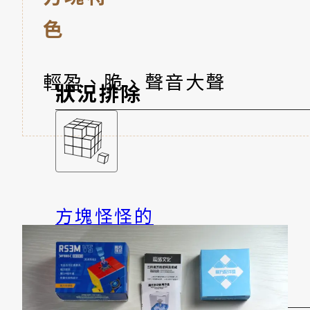
色
輕盈、脆、聲音大聲
狀況排除
方塊怪怪的
不能復原、爆開?
想變更強！