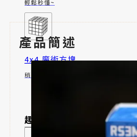
輕鬆秒懂~
產品簡述
4x4 魔術方塊
稍有挑戰性
趣味體驗