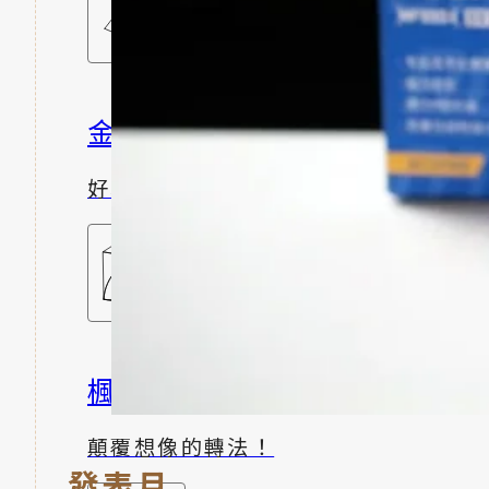
金字塔魔術方塊
好學又好玩
楓葉魔術方塊
顛覆想像的轉法！
發表月