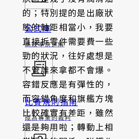
的；特別提的是出廠狀
態的軸距相當小，我要
公式庫
直接拆零件需要費一些
高效率快速解
勁的狀況，往好處想是
不管誰來拿都不會爆。
容錯反應是有彈性的，
而容錯角度和旗艦方塊
比賽規則指南
比較確實有差距，雖然
成為專業的裁判
還是夠用啦；轉動上相