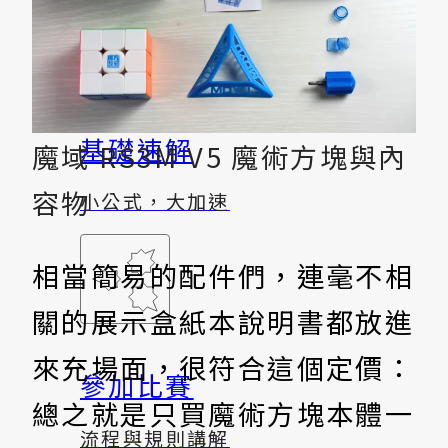
基礎速解
魔域 RS3M V5 魔術方塊與內
容物
小公式，大加速
相當簡易的配件們，連毫不相
關的展示盒紙本說明書都放進
來充場面，很符合這個定價：
參加比賽
總之就是只買魔術方塊本體一
流程與規則講解