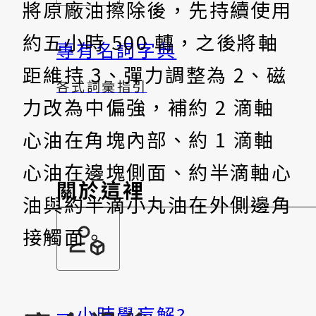
將原廠油擦除後，先持續使用
約五小時 500 轉，之後將軸
專有名詞字典
距維持 3、彈力調整為 2、磁
各式詞彙指引
力改為中偏強，補約 2 滴軸
心油在角塊內部、約 1 滴軸
心油在邊塊側面、約半滴軸心
關於這裡
油與約半滴小丸油在外側邊角
接觸面。
一小時學盲解?