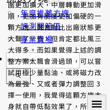
圍更加擴大，中層轉動更加滑
年度推薦方塊
順，更加有脆度更加偏硬的一
評測開箱區
顆方塊，聲音對比出廠狀態更
專業賣場
大聲了一些，但肯定都比風三
大得多。而如果覺得上述的調
搜
整方案太飄會滑過頭，可以嘗
尋
試用極少量黏油、或將磁力改
為最強、又或者彈力調整回 3
擇一使用，我覺得這顆方塊本
身就自帶低黏效果了，所以如