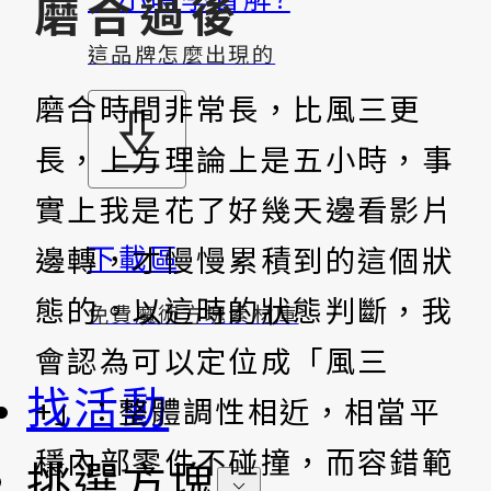
磨合過後
這品牌怎麼出現的
磨合時間非常長，比風三更
長，上方理論上是五小時，事
實上我是花了好幾天邊看影片
下載區
邊轉，才慢慢累積到的這個狀
態的。以這時的狀態判斷，我
免費魔術方塊素材庫
會認為可以定位成「風三
找活動
+」：整體調性相近，相當平
穩內部零件不碰撞，而容錯範
挑選方塊