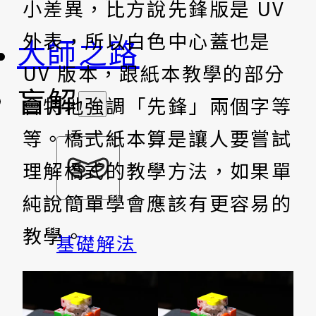
小差異，比方說先鋒版是 UV
外表，所以白色中心蓋也是
大師之路
UV 版本，跟紙本教學的部分
盲解
會特地強調「先鋒」兩個字等
等。橋式紙本算是讓人要嘗試
理解橋式的教學方法，如果單
純說簡單學會應該有更容易的
教學。
基礎解法
簡單好學、雙公式