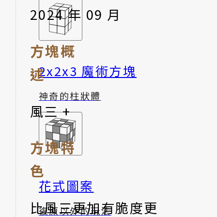
2024 年 09 月
方塊概
2x2x3 魔術方塊
述
神奇的柱狀體
風三 +
方塊特
色
花式圖案
比風三更加有脆度更
復原以外的玩法