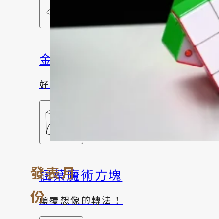
金字塔魔術方塊
好學又好玩
發表月
楓葉魔術方塊
份
顛覆想像的轉法！