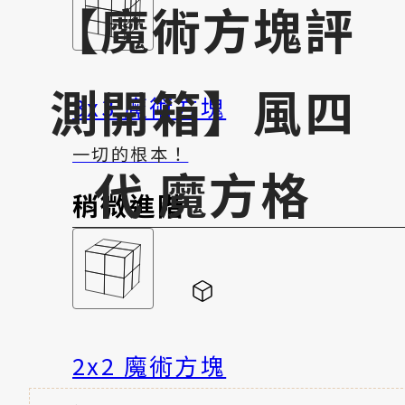
【魔術方塊評
測開箱】風四
3x3 魔術方塊
一切的根本！
代 魔方格
稍微進階
2x2 魔術方塊