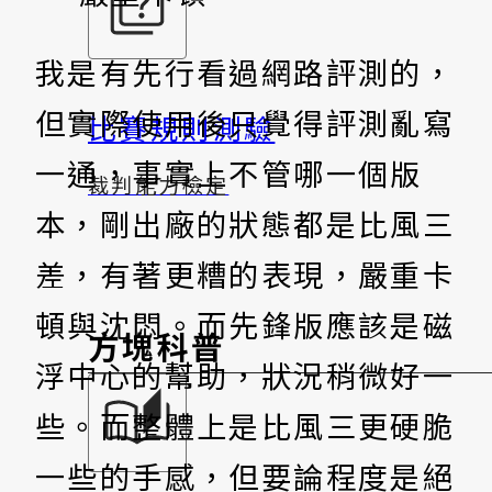
我是有先行看過網路評測的，
但實際使用後只覺得評測亂寫
比賽規則測驗
一通，事實上不管哪一個版
裁判能力檢定
本，剛出廠的狀態都是比風三
差，有著更糟的表現，嚴重卡
頓與沈悶。而先鋒版應該是磁
方塊科普
浮中心的幫助，狀況稍微好一
些。而整體上是比風三更硬脆
一些的手感，但要論程度是絕