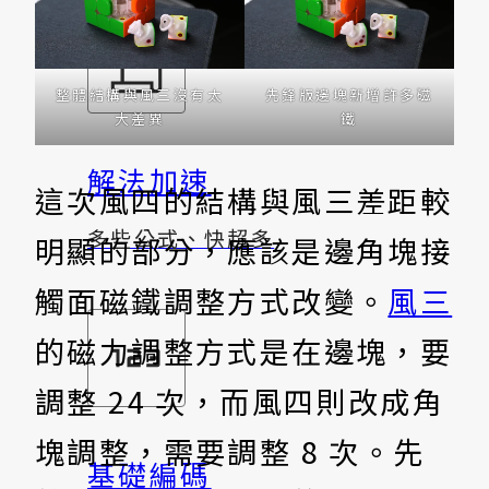
整體結構與風三沒有太
先鋒版邊塊新增許多磁
大差異
鐵
解法加速
這次風四的結構與風三差距較
多些公式、快超多
明顯的部分，應該是邊角塊接
觸面磁鐵調整方式改變。
風三
的磁力調整方式是在邊塊，要
調整 24 次，而風四則改成角
塊調整，需要調整 8 次。先
基礎編碼