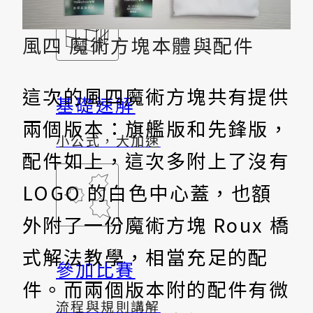
風四 魔術方塊本體與配件
這次的風四魔術方塊共有提供
基礎速解
兩個版本：旗艦版和先鋒版，
小公式，大加速
配件如上，這次多附上了沒有
LOGO 的白色中心蓋，也額
外附了一份魔術方塊 Roux 橋
式解法教學，相當充足的配
參加比賽
件。而兩個版本附的配件有微
流程與規則講解