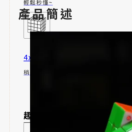
輕鬆秒懂~
產品簡述
4x4 魔術方塊
稍有挑戰性
趣味體驗