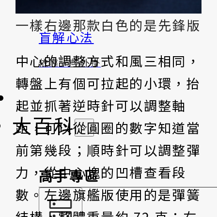
一樣右邊那款白色的是先鋒版
盲解心法
中心的調整方式和風三相同，
依靠一些外掛
轉盤上有個可拉起的小環，抬
起並抓著逆時針可以調整軸
大百科
距，可以從圓圈的數字知道當
前第幾段；順時針可以調整彈
力，從中心塊的凹槽查看段
高手專區
數。左邊旗艦版使用的是彈簧
結構，整體重量約 72 克；右