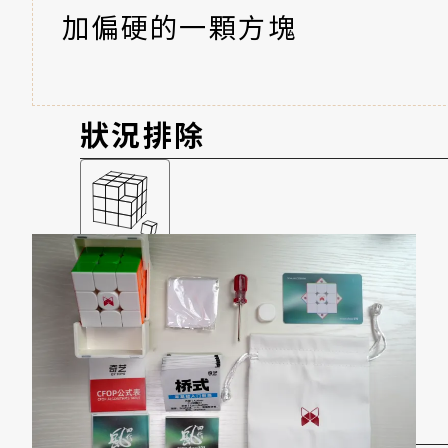
加偏硬的一顆方塊
狀況排除
方塊怪怪的
不能復原、爆開?
想變更強！