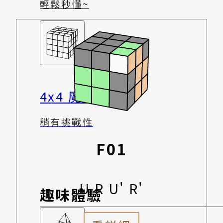
輕鬆秒懂~
4x4 魔術方塊
稍有挑戰性
F01
U R U' R'
趣味體驗