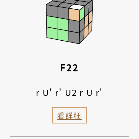
F22
r U' r' U2 r U r'
看詳細