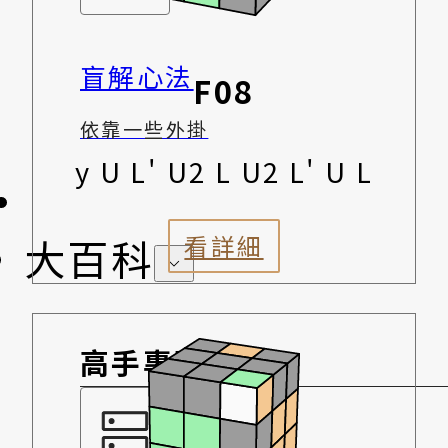
盲解心法
F08
依靠一些外掛
y U L' U2 L U2 L' U L
大百科
看詳細
高手專區