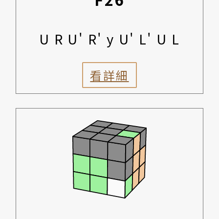
U R U' R' y U' L' U L
看詳細