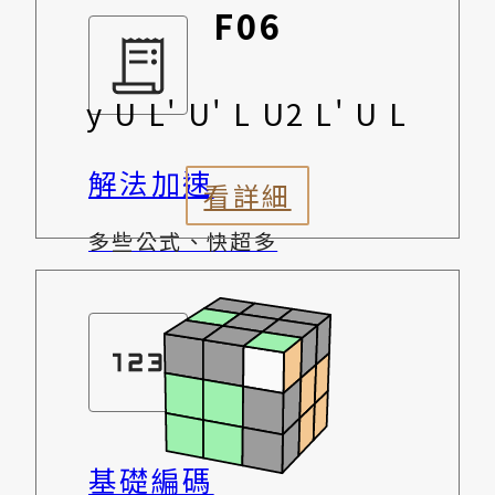
F06
y U L' U' L U2 L' U L
解法加速
看詳細
多些公式、快超多
基礎編碼