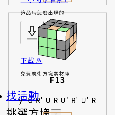
這品牌怎麼出現的
下載區
免費魔術方塊素材庫
F13
找活動
y' U R' U R U' R' U' R
挑選方塊