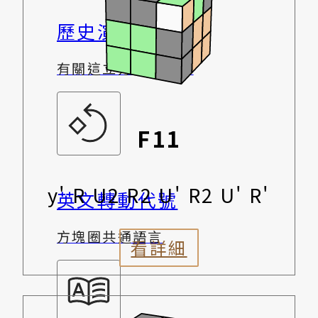
歷史演變
有關這立方體的一切
F11
y' R U2 R2 U' R2 U' R'
英文轉動代號
方塊圈共通語言
看詳細