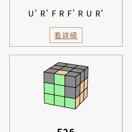
U' R' F R F' R U R'
看詳細
F26