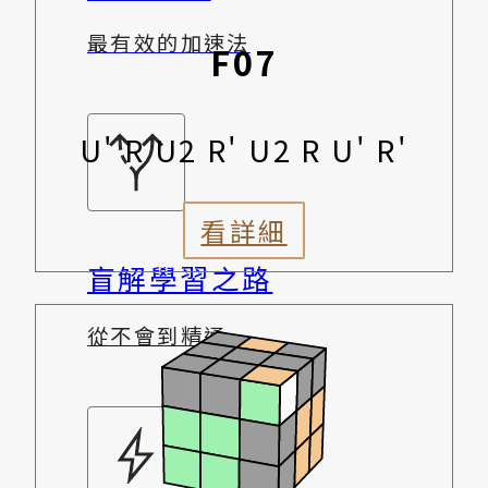
最有效的加速法
F07
U' R U2 R' U2 R U' R'
看詳細
盲解學習之路
從不會到精通