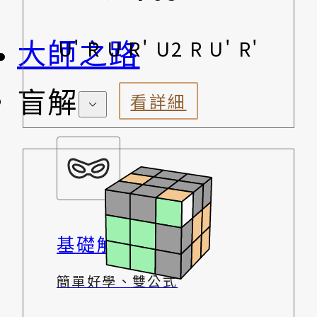
大師之路
U' R U R' U2 R U' R'
盲解
看詳細
基礎解法
簡單好學、雙公式