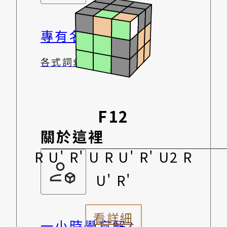
專有名詞字典
各式詞彙指引
F12
關於這裡
R U' R' U R U' R' U2 R
U' R'
看詳細
一小時學盲解?