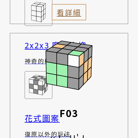
看詳細
2x2x3 魔術方塊
神奇的柱狀體
F03
花式圖案
復原以外的玩法
y L' U' L