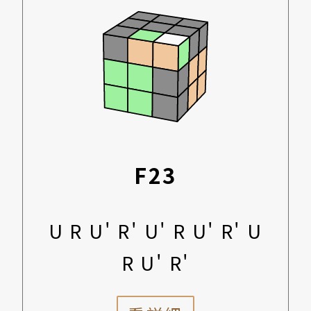
F23
U R U' R' U' R U' R' U
R U' R'